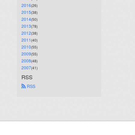
2016
(26)
2015
(38)
2014
(50)
2013
(78)
2012
(38)
2011
(40)
2010
(55)
2009
(55)
2008
(48)
2007
(41)
RSS
 RSS