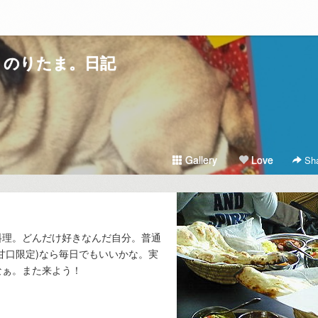
のりたま。日記
Gallery
Love
Sha
料理。どんだけ好きなんだ自分。普通
甘口限定)なら毎日でもいいかな。実
なぁ。また来よう！