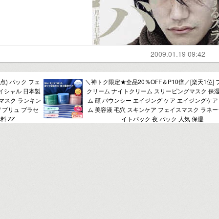
2009.01.19 09:42
点) パック フェ
＼神トク限定★全品20％OFF＆P10倍／[楽天1位]
イシャル 日本製
クリーム ナイトクリーム スリーピングマスク 保
マスク ランキン
ム 顔 バウンシー エイジング ケア エイジングケア
 / プリュ プラセ
ム 美容液 毛穴 スキンケア フェイスマスク ラネー
料 ZZ
イトパック 夜 パック 人気 保湿