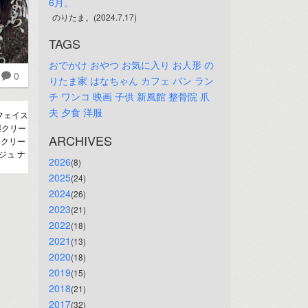
6月。
のりたま。(2024.7.17)
TAGS
おでかけ
おやつ
お気に入り
お人形
の
0
りたま家
はなちゃん
カフェ
パン
ラン
チ
ワンコ
映画
子供
新風館
整骨院
爪
夫
夕食
洋服
 フェイス
湿クリー
ARCHIVES
 クリー
ジュ ナ
2026
(8)
2025
(24)
2024
(26)
2023
(21)
2022
(18)
2021
(13)
2020
(18)
2019
(15)
2018
(21)
2017
(32)