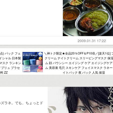
2009.01.31 17:22
点) パック フェ
＼神トク限定★全品20％OFF＆P10倍／[楽天1位]
イシャル 日本製
クリーム ナイトクリーム スリーピングマスク 保
マスク ランキン
ム 顔 バウンシー エイジング ケア エイジングケア
 / プリュ プラセ
ム 美容液 毛穴 スキンケア フェイスマスク ラネー
料 ZZ
イトパック 夜 パック 人気 保湿
いズラネ。でも、ちょっとド