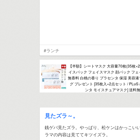
#ランチ
【半額】シートマスク 大容量70枚(35枚×2
イスパック フェイスマスク 顔パック フェ
無香料 白桃の香り プラセンタ 保湿 美容液
グ プレゼント [35枚入×2点セット / PLuS
ンタ モイスチュアマスク] 送料無
見たズラ～。
銭ゲバ見たズラ。やっぱり、松ケンはかっこい
ラマの内容は見ててキツイズラ。