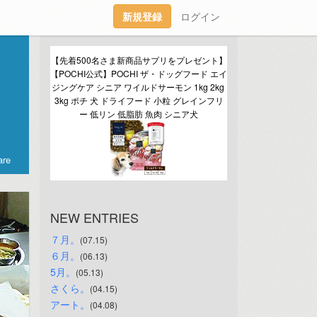
新規登録
ログイン
【先着500名さま新商品サプリをプレゼント】
【POCHI公式】POCHI ザ・ドッグフード エイ
ジングケア シニア ワイルドサーモン 1kg 2kg 
3kg ポチ 犬 ドライフード 小粒 グレインフリ
ー 低リン 低脂肪 魚肉 シニア犬
re
NEW ENTRIES
７月。
(07.15)
６月。
(06.13)
5月。
(05.13)
さくら。
(04.15)
アート。
(04.08)